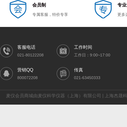
精宏|JINGHONG
精锐|ELITE-LAB
金凤|JIN
会员制
专业
精凿|KEEZO
杰奥特|JIEOTECH
精科实业|
专属客服，特价专享
更多
菁华|JINGHUA
菁海|JINGHAI
科尔帕默|c
联公精密测量|UNCISE
徕卡|Leica
雷弗|LEA
六一|LIUYI
劳达|LAUDA
棱光|Len
客服电话
工作时间
默克密理博|Merck Millipore
马尔文帕纳科|Malvern
梅颖浦|me
021-80122208
工作日：9:00~17:00
纳博热|Nabertherm
品技伟业
珀金埃尔默|
营销QQ
传真
全浦|QUANPU
青浦沪西|HuXi
其林贝尔|Ky
800072208
021-63450333
世勒|SCILETECH
上天精仪
双杰|G&
上光六厂|SOIF
上海沪西|HUXI
苏净自控|s
麦仪会员商城由麦仪科学仪器（上海）有限公司 | 上海杰晟科
申安|SHENAN
松下|Panasonic
三信|SAN
天大天发|TDTF
天能|Tanon
泰斯特|TA
维根斯|WIGGENS
雪科|XUEKE
现代环境|