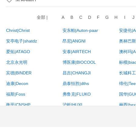
全部 |
A
B
C
D
F
G
H
I
J
Christ|Christ
安东帕|Auton-paar
安捷伦|Ag
安亭电子|shatdz
昂尼|ANGNI
奥林巴斯|
爱拓|ATAGO
安泰|AIRTECH
澳柯玛|A
北京永光明
博医康|BIOCOOL
标模|bia
宾德|BINDER
昌吉|CHANGJI
长城科工贸|
迪康|Decon
鼎泰恒胜|dths
缔伦|Tee
福斯|Foss
弗鲁克|FLUKO
国华|GU
衡平|CNSHP
沪析|HUXI
赫西|hexi
海能|Hanon
黄海药检|HUANGHAI
禾创|HE
哈纳|HANNA
哈希|HACH
恒平|SD